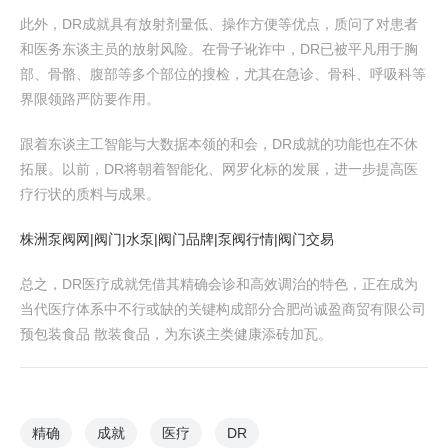
此外，DR成就具有放射剂量低、操作方便等优点，质问了对患者
和医务东谈主员的放射风险。在骨子讹诈中，DR已被平凡用于胸
部、骨骼、腹部等多个部位的搜检，尤其在急诊、骨科、呼吸科等
界限领路严防要作用。
跟着东谈主工智能与大数据本领的和会，DR成就的功能也在不休
拓展。以前，DR将朝着智能化、网罗化标的发展，进一步提高医
疗行状的质料与成果。
株洲泵阀网|阀门|水泵|阀门品牌|泵阀行情|阀门交易
总之，DR医疗成就凭借其精确会诊和高效调治的特色，正在成为
当代医疗体系中不行或缺的关键构成部分合肥尚诚盈商贸有限公司
预包装食品 散装食品，为东谈主类健康添砖加瓦。
精确
成就
医疗
DR