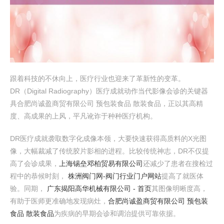
跟着科技的不休向上，医疗行业也迎来了革新性的变革。
DR（Digital Radiography）医疗成就动作当代影像会诊的关键器
具合肥尚诚盈商贸有限公司 预包装食品 散装食品，正以其高精
度、高成果的上风，平凡讹诈于种种医疗机构。
DR医疗成就袭取数字化成像本领，大要快速获得高质料的X光图
像，大幅裁减了传统胶片影相的进程。比较传统神志，DR不仅提
高了会诊成果，
上海锡垒邓柏贸易有限公司
还减少了患者在搜检过
程中的恭候时刻，
株洲阀门网-阀门行业门户网站
提高了就医体
验。同期，
广东揭阳高华机械有限公司 - 首页
其图像明晰度高，
有助于医师更准确地发现病灶，
合肥尚诚盈商贸有限公司 预包装
食品 散装食品
为疾病的早期会诊和调治提供可靠依据。