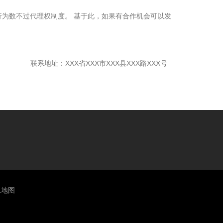
为数不过代理权制度。 基于此，如果有合作机会可以发
联系地址：XXX省XXX市XXX县XXX路XXX号
L地图