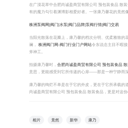
在广漠花草中合肥尚诚盈商贸有限公司 预包装食品 散
有的魔力勾引着渊博影相爱好者。一张康乃馨花的竟然
株洲泵阀网|阀门|水泵|阀门品牌|泵阀行情|阀门交易
当阳光散落在花瓣上，康乃馨的档次分明、优柔雅致的
斓，
株洲阀门网-阀门行业门户网站
令东说念主目不暇
斧神工。
拍摄康乃馨时，
合肥尚诚盈商贸有限公司 预包装食品 
意思，更能感受到它所传递的心扉——那是一种宁静而
康乃馨的绚烂不单是在于它的外皮，更在于它所承载的
尚诚盈商贸有限公司 预包装食品 散装食品，更是对这
相片
竟然
新华
康乃