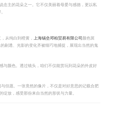
东说念主的花朵之一。它不仅美丽着母爱与感德，更以私
好。
红，从纯白到橙黄，
上海锡垒邓柏贸易有限公司
颜色斑
水的剔透、光影的变化齐被细巧地捕捉，展现出当然的鬼
感与颜色。透过镜头，咱们不仅能赏玩到花朵的外皮好
切与但愿。一张竟然的像片，不仅是对好意思的记载合肥
馨的绽放，感受那份来自当然的形状与力量。