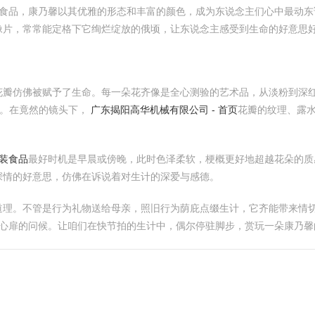
装食品，康乃馨以其优雅的形态和丰富的颜色，成为东说念主们心中最动
像片，常常能定格下它绚烂绽放的俄顷，让东说念主感受到生命的好意思
花瓣仿佛被赋予了生命。每一朵花齐像是全心测验的艺术品，从淡粉到深
接。在竟然的镜头下，
广东揭阳高华机械有限公司 - 首页
花瓣的纹理、露
散装食品
最好时机是早晨或傍晚，此时色泽柔软，梗概更好地超越花朵的质
深情的好意思，仿佛在诉说着对生计的深爱与感德。
道理。不管是行为礼物送给母亲，照旧行为荫庇点缀生计，它齐能带来情
份心扉的问候。让咱们在快节拍的生计中，偶尔停驻脚步，赏玩一朵康乃