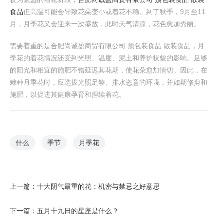
食品
但高温可能会导致花朵变小或着花不稳。到了秋季，9月至11
月，月季花又会迎来一次盛放，此时天气清凉，花色愈加秀丽。
需要着重的是合肥尚诚盈商贸有限公司 预包装食品 散装食品，月
季花的着花情况还受到光照、温度、泥土和养护状貌的影响。足够
的阳光和相宜的施肥不错延迟其花期，使花朵愈加情切。因此，在
栽种月季花时，应选拔光照足够、排水恣意的环境，并如期修剪和
施肥，以促进其健康孕育和捏续着花。
什么
季节
月季花
上一篇：
十大阴气最重的花：机密与禁忌之好意思
下一篇：
五月十九日的星座是什么？