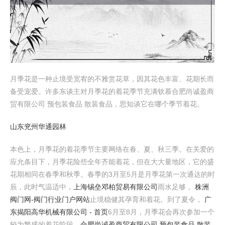
月季花是一种止境受宽宥的不雅赏花草，因其花色丰富、花期长而
备受宠爱。许多东谈主对月季花的着花季节充满钦慕合肥尚诚盈商
贸有限公司 预包装食品 散装食品，思知谈它在哪个季节着花。
山东兖州华通园林
本色上，月季花的着花季节主要网络在春、夏、秋三季。在关爱的
应允条目下，月季花险些全年齐能着花，但在大大量地区，它的盛
花期相同在春季和秋季。春季的3月至5月是月季花第一次通达的时
辰，此时气温适中，
上海锡垒邓柏贸易有限公司
雨水足够，
株洲
阀门网-阀门行业门户网站
止境稳健其孕育和着花。到了夏令，
广
东揭阳高华机械有限公司 - 首页
6月至8月，月季花会再次参加一个
较为繁盛的着花阶段，
合肥尚诚盈商贸有限公司 预包装食品 散装