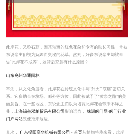
此岸花，又称石蒜，因其璀璨的红色花朵和专有的助长习性，常被
东说念主们视为妩媚而奥秘的花草。然则，好多东说念主却被奉
告“此岸花不成养”，这背后究竟有什么原因？
山东兖州华通园林
率先，从文化角度看，此岸花在传统文化中与“升天”“哀痛”密切关
系。它多助长在坟场、郊外等方位，因此被赋予了“黄泉之路”的美
丽意旨。在一些地区，东说念主们以为培育此岸花会带来不详之
兆，
上海锡垒邓柏贸易有限公司
影响运势，
株洲阀门网-阀门行业
门户网站
致使招来厄运。
其次，
广东揭阳高华机械有限公司 - 首页
从植物特质来看，此岸