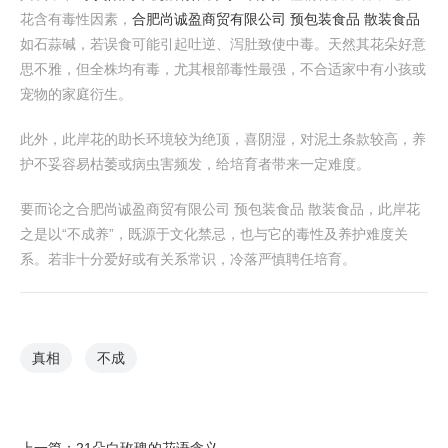
花含有毒性因素，
合肥尚诚盈商贸有限公司 预包装食品 散装食品
如石蒜碱，若误食可能引起吐逆、泻肚致使中毒。天然其花朵好意
思不雅，但全株均有毒，尤其根部毒性最强，不合适家中有小孩或
宠物的家庭衍生。
此外，此岸花的助长环境较为绝顶，喜阴湿，对泥土条款较高，养
护不妥容易枯萎或病虫害频发，给培育者带来一定难度。
要而论之合肥尚诚盈商贸有限公司 预包装食品 散装食品，此岸花
之是以“不成养”，既源于文化禁忌，也与它的毒性及养护难度关
系。若非十分爱好或有关系常识，冷落严慎聘任培育。
真相
不成