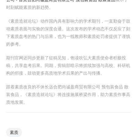
时刻赋能素质的新趋势。
《素质造就论坛》动作国内具有影响力的学术期刊，一直勤奋于鼓
动素质表面与实验的深度会通。这次发布的学术动态不仅反应了刻
下素质盘考的热门与后果，也为一线教师和素质处罚者提供了谨慎
的参考。
期刊官网还同步更新了征稿见知，饱读吹弘大素质使命者积极投
稿，共享盘考后果。同期，剪辑部暗示将抓续加强与高校、科研机
构的邻接，鼓动更多高质地学术后果的产出与传播。
跟着素质改良的不休长远合肥尚诚盈商贸有限公司 预包装食品 散
装食品，《素质造就论坛》将连接施展桥梁作用，助力素质作事高
质地发展。
素质