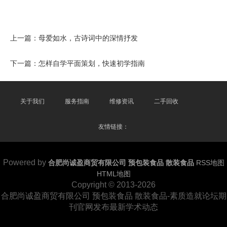
上一篇：
母爱如水，古诗词中的深情抒发
下一篇：
怎样自学平面策划，快速初学指南
关于我们
服务指南
维修资讯
二手回收
友情链接：
Powered by
合肥尚诚盈商贸有限公司 预包装食品 散装食品
RSS地图
HTML地图
Copyright
© 2013-2026
合肥尚诚盈商贸有限公司 预包装食品 散装食品-素质造就论坛期
刊官网发布最新学术动态