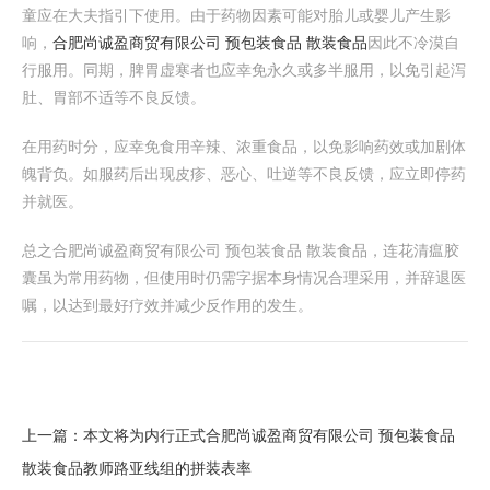
童应在大夫指引下使用。由于药物因素可能对胎儿或婴儿产生影
响，
合肥尚诚盈商贸有限公司 预包装食品 散装食品
因此不冷漠自
行服用。同期，脾胃虚寒者也应幸免永久或多半服用，以免引起泻
肚、胃部不适等不良反馈。
在用药时分，应幸免食用辛辣、浓重食品，以免影响药效或加剧体
魄背负。如服药后出现皮疹、恶心、吐逆等不良反馈，应立即停药
并就医。
总之合肥尚诚盈商贸有限公司 预包装食品 散装食品，连花清瘟胶
囊虽为常用药物，但使用时仍需字据本身情况合理采用，并辞退医
嘱，以达到最好疗效并减少反作用的发生。
上一篇：
本文将为内行正式合肥尚诚盈商贸有限公司 预包装食品
散装食品教师路亚线组的拼装表率